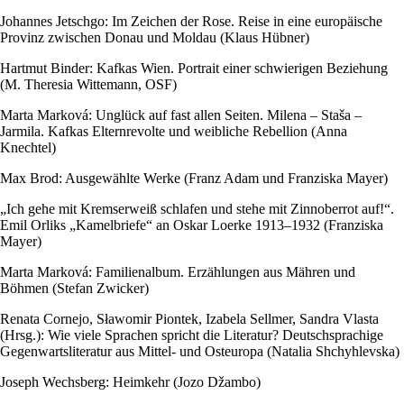
Johannes Jetschgo: Im Zeichen der Rose. Reise in eine europäische
Provinz zwischen Donau und Moldau (Klaus Hübner)
Hartmut Binder: Kafkas Wien. Portrait einer schwierigen Beziehung
(M. Theresia Wittemann, OSF)
Marta Marková: Unglück auf fast allen Seiten. Milena – Staša –
Jarmila. Kafkas Elternrevolte und weibliche Rebellion (Anna
Knechtel)
Max Brod: Ausgewählte Werke (Franz Adam und Franziska Mayer)
„Ich gehe mit Kremserweiß schlafen und stehe mit Zinnoberrot auf!“.
Emil Orliks „Kamelbriefe“ an Oskar Loerke 1913–1932 (Franziska
Mayer)
Marta Marková: Familienalbum. Erzählungen aus Mähren und
Böhmen (Stefan Zwicker)
Renata Cornejo, Sławomir Piontek, Izabela Sellmer, Sandra Vlasta
(Hrsg.): Wie viele Sprachen spricht die Literatur? Deutschsprachige
Gegenwartsliteratur aus Mittel- und Osteuropa (Natalia Shchyhlevska)
Joseph Wechsberg: Heimkehr (Jozo Džambo)