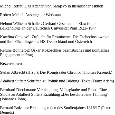
Michel Reffet: Das Attentat von Sarajevo in literarischer Fiktion
Robert Michel: Aus eigener Werkstatt
Helmut Wilhelm Schaller: Gerhard Gesemann – Slawist und
Balkanologe an der Deutschen Universität Prag 1922–1944
Kateřina Čapková: Zuflucht für Prominente. Die Tschechoslowakei
und ihre Flüchtlinge aus NS-Deutschland und Österreich
Régine Bonnefoit: Oskar Kokoschkas pazifistisches und politisches
Engagement in Prag
Rezensionen
Stefan Albrecht (Hrsg.): Die Königsaaler Chronik (Thomas Krzenck)
Adalbert Stifter: Schriften zu Politik und Bildung. Texte (Franz Adam)
Bernhard Dieckmann: Verblendung, Volksglaube und Ethos. Eine
Studie zu Adalbert Stifters Erzählung „Der beschriebene Tännling“
(Johannes John)
Bernard Bolzano: Erbauungsreden des Studienjahres 1816/17 (Peter
Demetz)