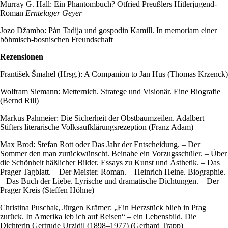
Murray G. Hall: Ein Phantombuch? Otfried Preußlers Hitlerjugend-
Roman
Erntelager Geyer
Jozo Džambo: Pán Tadija und gospodin Kamill. In memoriam einer
böhmisch-bosnischen Freundschaft
Rezensionen
František Šmahel (Hrsg.): A Companion to Jan Hus (Thomas Krzenck)
Wolfram Siemann: Metternich. Stratege und Visionär. Eine Biografie
(Bernd Rill)
Markus Pahmeier: Die Sicherheit der Obstbaumzeilen. Adalbert
Stifters literarische Volksaufklärungsrezeption (Franz Adam)
Max Brod: Stefan Rott oder Das Jahr der Entscheidung. – Der
Sommer den man zurückwünscht. Beinahe ein Vorzugsschüler. – Über
die Schönheit häßlicher Bilder. Essays zu Kunst und Ästhetik. – Das
Prager Tagblatt. – Der Meister. Roman. – Heinrich Heine. Biographie.
– Das Buch der Liebe. Lyrische und dramatische Dichtungen. – Der
Prager Kreis (Steffen Höhne)
Christina Puschak, Jürgen Krämer: „Ein Herzstück blieb in Prag
zurück. In Amerika leb ich auf Reisen“ – ein Lebensbild. Die
Dichterin Gertrude Urzidil (1898–1977) (Gerhard Trapp)