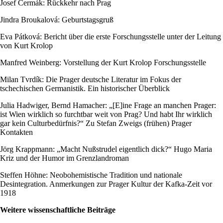
Josef Čermák: Rückkehr nach Prag
Jindra Broukalová: Geburtstagsgruß
Eva Pátková: Bericht über die erste Forschungsstelle unter der Leitung
von Kurt Krolop
Manfred Weinberg: Vorstellung der Kurt Krolop Forschungsstelle
Milan Tvrdík: Die Prager deutsche Literatur im Fokus der
tschechischen Germanistik. Ein historischer Überblick
Julia Hadwiger, Bernd Hamacher: „[E]ine Frage an manchen Prager:
ist Wien wirklich so furchtbar weit von Prag? Und habt Ihr wirklich
gar kein Culturbedürfnis?“ Zu Stefan Zweigs (frühen) Prager
Kontakten
Jörg Krappmann: „Macht Nußstrudel eigentlich dick?“ Hugo Maria
Kriz und der Humor im Grenzlandroman
Steffen Höhne: Neobohemistische Tradition und nationale
Desintegration. Anmerkungen zur Prager Kultur der Kafka-Zeit vor
1918
Weitere wissenschaftliche Beiträge