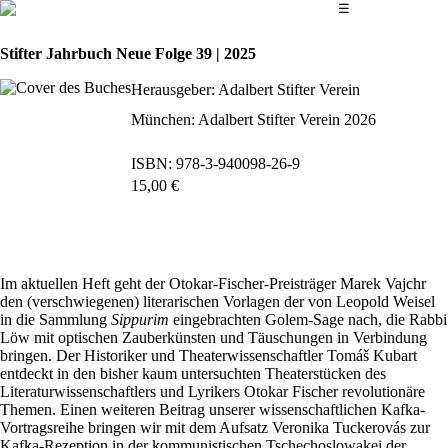
Das Hauptmenü
☰
Stifter Jahrbuch Neue Folge 39 | 2025
Herausgeber: Adalbert Stifter Verein
München: Adalbert Stifter Verein 2026
ISBN: 978-3-940098-26-9
15,00 €
bestellen
Im aktuellen Heft geht der Otokar-Fischer-Preisträger Marek Vajchr
den (verschwiegenen) literarischen Vorlagen der von Leopold Weisel
in die Sammlung
Sippurim
eingebrachten Golem-Sage nach, die Rabbi
Löw mit optischen Zauberkünsten und Täuschungen in Verbindung
bringen. Der Historiker und Theaterwissenschaftler Tomáš Kubart
entdeckt in den bisher kaum untersuchten Theaterstücken des
Literaturwissenschaftlers und Lyrikers Otokar Fischer revolutionäre
Themen. Einen weiteren Beitrag unserer wissenschaftlichen Kafka-
Vortragsreihe bringen wir mit dem Aufsatz Veronika Tuckerovás zur
Kafka-Rezeption in der kommunistischen Tschechoslowakei der