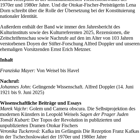
1970er und 1980er Jahre. Und die Otokar-Fischer-Preisträgerin Lena
Dorn schreibt über die Rolle der Übersetzung bei der Konstituierung
nationaler Identität.
Außerdem enthält der Band wie immer den Jahresbericht des
Kulturinstituts sowie des Kulturreferenten 2025, Rezensionen, die
Zeitschriftenschau sowie Nachrufe auf den im Alter von 103 Jahren
verstorbenen Doyen der Stifter-Forschung Alfred Doppler und unseren
ehemaligen Vorsitzenden Ernst Erich Metzner.
Inhalt
Franziska Mayer:
Von Weisel bis Havel
Nachruf:
Johannes John:
Gelingende Wissenschaft. Alfred Doppler (14. Juni
1921 bis 9. Juni 2025)
Wissenschaftliche Beiträge und Essays
Marek Vajchr:
Golem und Camera obscura. Die Selbstprojektion des
modernen Künstlers in Leopold Weisels
Sagen der Prager Juden
Tomáš Kubart:
Der Topos der Revolution in publizierten und
unpublizierten Dramen Otokar Fischers
Veronika Tuckerová:
Kafka im Gefängnis Die Rezeption Franz Kafkas
in der Tschechoslowakei der 1970er und 1980er Jahre