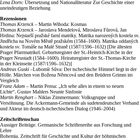
Lena Dorn:
Übersetzung und Nationalliteratur Zur Geschichte einer
uneindeutigen Beziehung
Rezensionen
Thomas Krzenck
– Martin Wihoda: Kosmas
Thomas Krzenck
– Jaroslava Mendelová, Miroslava Fůrová, Jan
Hrdina: Nejstarší pražské farní matriky. Matrika narozených kostela sv.
Jindřicha na Novém Městě pražském (1584–1600). Matrika oddaných
kostela sv. Tomáše na Malé Straně (1587/1596–1632) [Die ältesten
Prager Pfarrmatrikel. Geburtsregister der St.-Heinrich-Kirche in der
Prager Neustadt (1584–1600). Heiratsregister der St.-Thomas-Kirche
in der Kleinseite (1587/1596–1632)]
Andreas Guski –
Lubomír Sůva: Der tschechische Himmel liegt in der
Hölle. Märchen von Božena Němcová und den Brüdern Grimm im
Vergleich
Franz Adam
– Martin Pensa: „Ich sehe alles in einem so neuen
Lichte“. Gustav Mahlers Neunte Sinfonie
Martin Renghart
– Niklas Zimmermann: Volksgruppe und
Versöhnung. Die Ackermann-Gemeinde als sudetendeutscher Verband
und Akteur im deutsch-tschechischen Dialog (1946–2004)
Zeitschriftenschau
Aussiger Beiträge. Germanische Schriftenreihe aus Forschung und
Lehre
Bohemia. Zeitschrift für Geschichte und Kultur der böhmischen