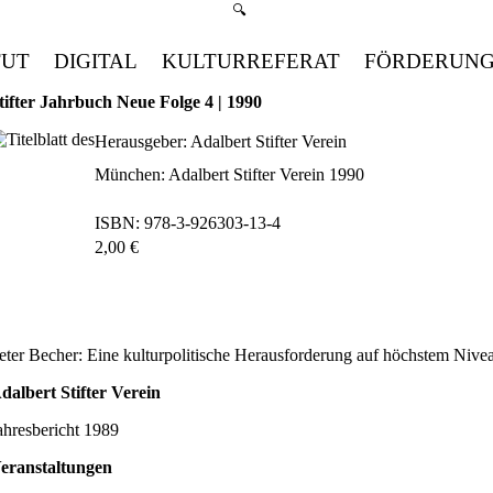
Suchmenü öffnen
🔍
TUT
DIGITAL
KULTURREFERAT
FÖRDERUN
tifter Jahrbuch Neue Folge 4 | 1990
Herausgeber: Adalbert Stifter Verein
München: Adalbert Stifter Verein 1990
ISBN: 978-3-926303-13-4
2,00 €
bestellen
eter Becher: Eine kulturpolitische Herausforderung auf höchstem Nive
dalbert Stifter Verein
ahresbericht 1989
eranstaltungen