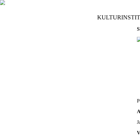
KULTURINSTI
S
P
A
J
V