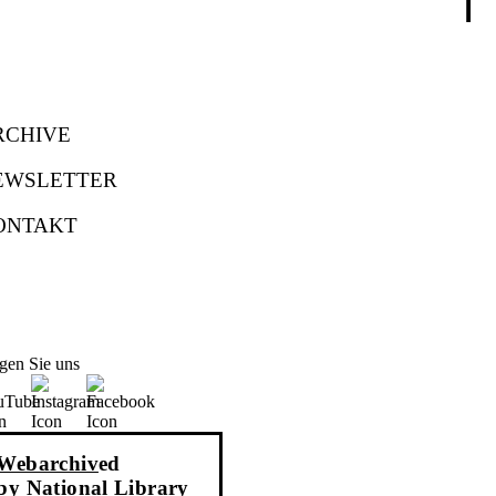
⤒
RCHIVE
EWSLETTER
ONTAKT
gen Sie uns
Webarchiv
ed
by National Library