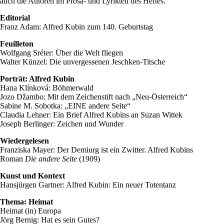
auch die Autoren im Prosa- und Lyrikteil des Heftes.
Editorial
Franz Adam: Alfred Kubin zum 140. Geburtstag
Feuilleton
Wolfgang Sréter: Über die Welt fliegen
Walter Künzel: Die unvergessenen Jeschken-Titsche
Porträt: Alfred Kubin
Hana Klínková: Böhmerwald
Jozo Džambo: Mit dem Zeichenstift nach „Neu-Österreich“
Sabine M. Sobotka: „EINE andere Seite“
Claudia Lehner: Ein Brief Alfred Kubins an Suzan Wittek
Joseph Berlinger: Zeichen und Wunder
Wiedergelesen
Franziska Mayer: Der Demiurg ist ein Zwitter. Alfred Kubins
Roman
Die andere Seite
(1909)
Kunst und Kontext
Hansjürgen Gartner: Alfred Kubin: Ein neuer Totentanz
Thema: Heimat
Heimat (in) Europa
Jörg Bernig: Hat es sein Gutes?