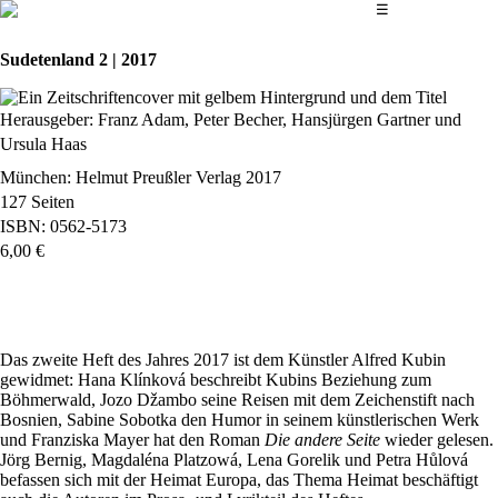
Das Hauptmenü
☰
Sudetenland 2 | 2017
Herausgeber: Franz Adam, Peter Becher, Hansjürgen Gartner und
Ursula Haas
München: Helmut Preußler Verlag 2017
127 Seiten
ISBN: 0562-5173
6,00 €
bestellen
Das zweite Heft des Jahres 2017 ist dem Künstler Alfred Kubin
gewidmet: Hana Klínková beschreibt Kubins Beziehung zum
Böhmerwald, Jozo Džambo seine Reisen mit dem Zeichenstift nach
Bosnien, Sabine Sobotka den Humor in seinem künstlerischen Werk
und Franziska Mayer hat den Roman
Die andere Seite
wieder gelesen.
Jörg Bernig, Magdaléna Platzowá, Lena Gorelik und Petra Hůlová
befassen sich mit der Heimat Europa, das Thema Heimat beschäftigt