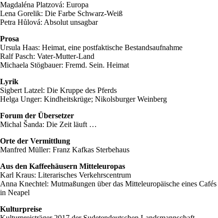
Magdaléna Platzová: Europa
Lena Gorelik: Die Farbe Schwarz-Weiß
Petra Hůlová: Absolut unsagbar
Prosa
Ursula Haas: Heimat, eine postfaktische Bestandsaufnahme
Ralf Pasch: Vater-Mutter-Land
Michaela Stögbauer: Fremd. Sein. Heimat
Lyrik
Sigbert Latzel: Die Kruppe des Pferds
Helga Unger: Kindheitskrüge; Nikolsburger Weinberg
Forum der Übersetzer
Michal Šanda: Die Zeit läuft …
Orte der Vermittlung
Manfred Müller: Franz Kafkas Sterbehaus
Aus den Kaffeehäusern Mitteleuropas
Karl Kraus: Literarisches Verkehrscentrum
Anna Knechtel: Mutmaßungen über das Mitteleuropäische eines Cafés
in Neapel
Kulturpreise
Kulturpreisträger 2017 der Sudetendeutschen Landsmannschaft