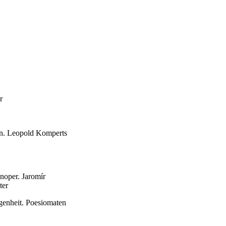
r
en. Leopold Komperts
noper. Jaromír
ter
genheit. Poesiomaten