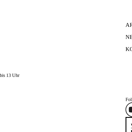
A
N
K
bis 13 Uhr
Fol