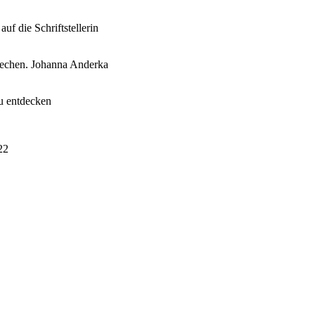
f die Schriftstellerin
rechen. Johanna Anderka
u entdecken
22