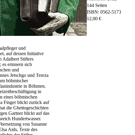
144 Seiten
ISBN: 0562-5173
12,00 €
bestellen
malpfleger und
 auf dessen Initiative
 Adalbert Stifters
 es erinnern sich
ischen und
nnes Jetschgo und Tereza
tum böhmischer
llanindustrie in Böhmen.
eizeitbeschäftigung in
en eines böhmischen
a Finger blickt zurück auf
at die Ghettogeschichten
en Gartner blickt auf das
sreich Hundertwasser.
Übersetzung von Susanne
lsa Aids, Texte des
ichte der Stifter-