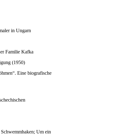
maler in Ungarn
der Familie Kafka
igung (1950)
öhmen“. Eine biografische
schechischen
e; Schwemmhaken; Um ein