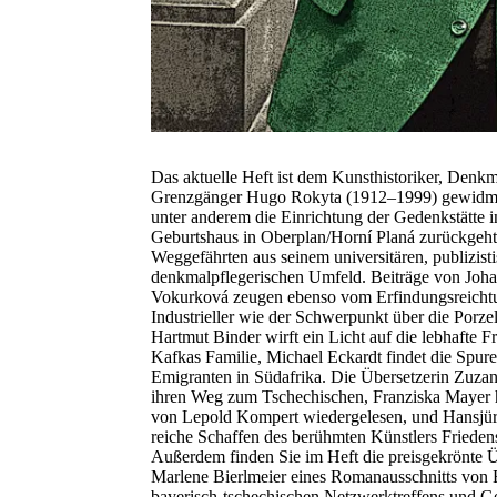
Das aktuelle Heft ist dem Kunsthistoriker, Denk
Grenzgänger Hugo Rokyta (1912–1999) gewidmet,
unter anderem die Einrichtung der Gedenkstätte in
Geburtshaus in Oberplan/Horní Planá zurückgeht;
Weggefährten aus seinem universitären, publizist
denkmalpflegerischen Umfeld. Beiträge von Joha
Vokurková zeugen ebenso vom Erfindungsreich
Industrieller wie der Schwerpunkt über die Porze
Hartmut Binder wirft ein Licht auf die lebhafte Fr
Kafkas Familie, Michael Eckardt findet die Spur
Emigranten in Südafrika. Die Übersetzerin Zuzan
ihren Weg zum Tschechischen, Franziska Mayer h
von Lepold Kompert wiedergelesen, und Hansjürg
reiche Schaffen des berühmten Künstlers Frieden
Außerdem finden Sie im Heft die preisgekrönte 
Marlene Bierlmeier eines Romanausschnitts von E
bayerisch-tschechischen Netzwerktreffens und Ged