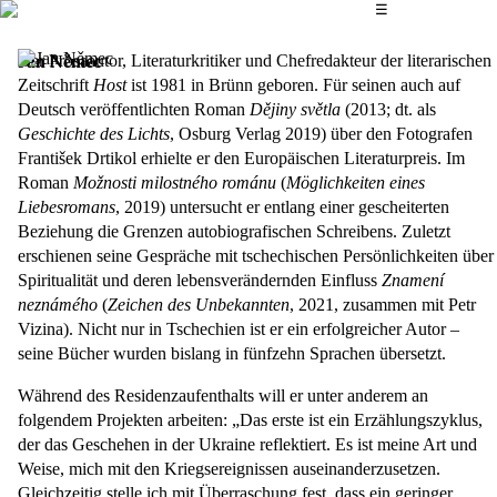
Das Hauptmenü
☰
Der Prosaautor, Literaturkritiker und Chefredakteur der literarischen
Jan Němec
Zeitschrift
Host
ist 1981 in Brünn geboren. Für seinen auch auf
Deutsch veröffentlichten Roman
Dějiny světla
(2013; dt. als
Geschichte des Lichts
, Osburg Verlag 2019) über den Fotografen
František Drtikol erhielte er den Europäischen Literaturpreis. Im
Roman
Možnosti milostného románu
(
Möglichkeiten eines
Liebesromans
, 2019) untersucht er entlang einer gescheiterten
Beziehung die Grenzen autobiografischen Schreibens. Zuletzt
erschienen seine Gespräche mit tschechischen Persönlichkeiten über
Spiritualität und deren lebensverändernden Einfluss
Znamení
neznámého
(
Zeichen des Unbekannten
, 2021, zusammen mit Petr
Vizina). Nicht nur in Tschechien ist er ein erfolgreicher Autor –
seine Bücher wurden bislang in fünfzehn Sprachen übersetzt.
Während des Residenzaufenthalts will er unter anderem an
folgendem Projekten arbeiten: „Das erste ist ein Erzählungszyklus,
der das Geschehen in der Ukraine reflektiert. Es ist meine Art und
Weise, mich mit den Kriegsereignissen auseinanderzusetzen.
Gleichzeitig stelle ich mit Überraschung fest, dass ein geringer