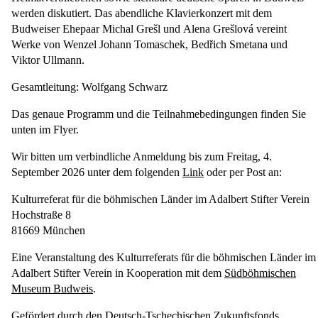
werden diskutiert. Das abendliche Klavierkonzert mit dem
Budweiser Ehepaar
Michal Grešl
und
Alena Grešlová
vereint
Werke von Wenzel Johann Tomaschek, Bedřich Smetana und
Viktor Ullmann.
Gesamtleitung:
Wolfgang Schwarz
Das genaue Programm und die Teilnahmebedingungen finden Sie
unten im Flyer.
Wir bitten um
verbindliche Anmeldung bis zum Freitag, 4.
September
2026
unter dem folgenden
Link
oder per Post an:
Kulturreferat für die böhmischen Länder im Adalbert Stifter Verein
Hochstraße 8
81669 München
Eine Veranstaltung des Kulturreferats für die böhmischen Länder im
Adalbert Stifter Verein in Kooperation mit dem
Südböhmischen
Museum Budweis
.
Gefördert durch den
Deutsch-Tschechischen Zukunftsfonds
.