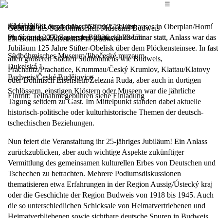
Das Hauptmenü
☰
TAGUNG
Im Innenhof des Adalbert-Stifter-Geburtshauses in Oberplan/Horní
Samstag, 26. September 2026, 12:45 Uhr
Gebäude des Südböhmischen Museums Budweis
Planá fand 2002 das erste Böhmerwaldseminar statt, Anlass war das
bis
Sonntag, 27. September 2026, 12:30 Uhr
25. Böhmerwaldseminar in Budweis
Jubiläum 125 Jahre Stifter-Obelisk über dem Plöckensteinsee. In fast
Südböhmisches Museum/Jihočeské muzeum
allen größeren Städten Südböhmens wie Budweis,
Dukelská 1
Prachatitz/Prachatice, Krummau/Český Krumlov, Klattau/Klatovy
Budweis/České Budějovice
oder Böhmisch Eisenstein/Železná Ruda, aber auch in dortigen
Schlössern, einstigen Klöstern oder Museen war die jährliche
Eintritt: Teilnahmegebühren siehe Einladung
Tagung seitdem zu Gast. Im Mittelpunkt standen dabei aktuelle
historisch-politische oder kulturhistorische Themen der deutsch-
tschechischen Beziehungen.
Nun feiert die Veranstaltung ihr 25-jähriges Jubiläum! Ein Anlass
zurückzublicken, aber auch wichtige Aspekte zukünftiger
Vermittlung des gemeinsamen kulturellen Erbes von Deutschen und
Tschechen zu betrachten. Mehrere Podiumsdiskussionen
thematisieren etwa Erfahrungen in der Region Aussig/Ústecký kraj
oder die Geschichte der Region Budweis von 1918 bis 1945. Auch
die so unterschiedlichen Schicksale von Heimatvertriebenen und
Heimatverbliebenen sowie sichtbare deutsche Spuren in Budweis