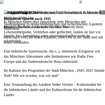
Das Hauptmenü
☰
STADTSPAZIERGANG
Mit
Freitag, 23. Mai 2025
Anna Paap
(Kulturvermittlerin und Tschechisch-Dozentin)
16:00
bis 18:00
Uhr
Böhmische Spuren nach 1945
In München hatten über Jahrzehnte viele Menschen mit
Stadtrundgang zu deutschböhmischen und tschechischen Aspekten
deutschböhmischen oder tschechischen Wurzeln ihren
Musikhochschule, Arcisstraße 12, München
Münchens
Lebensmittelpunkt. Vertrieben oder geflüchtet, fanden sie hier vor
Eintritt: frei, Anmeldung unter sekretariat@stifterverein.de
allem nach 1945 ihr neues Zuhause; viele Orte in der Stadt sind mit
erforderlich
ihnen verbunden.
Eine böhmische Spurensuche, die u. a. historische Ereignisse wie
das Münchner Abkommen oder Institutionen wie Radio Free
Europe und das Sudetendeutsche Haus einbezieht.
Im Rahmen des Programms der Stadt München „1945–2025 Stunde
Null? Wie wir wurden, was wir sind“
Eine Veranstaltung des Adalbert Stifter Vereins – Kulturinstitut für
die böhmischen Länder und des Kulturreferats für die böhmischen
Länder