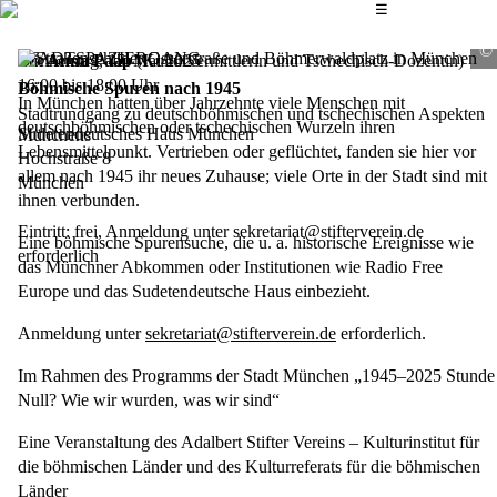
Das Hauptmenü
☰
STADTSPAZIERGANG
Mit
Donnerstag, 15. Mai 2025
Anna Paap
(Kulturvermittlerin und Tschechisch-Dozentin)
16:00
bis 18:00
Uhr
Böhmische Spuren nach 1945
In München hatten über Jahrzehnte viele Menschen mit
Stadtrundgang zu deutschböhmischen und tschechischen Aspekten
deutschböhmischen oder tschechischen Wurzeln ihren
Sudetendeutsches Haus München
Münchens
Lebensmittelpunkt. Vertrieben oder geflüchtet, fanden sie hier vor
Hochstraße 8
allem nach 1945 ihr neues Zuhause; viele Orte in der Stadt sind mit
München
ihnen verbunden.
Eintritt: frei, Anmeldung unter sekretariat@stifterverein.de
Eine böhmische Spurensuche, die u. a. historische Ereignisse wie
erforderlich
das Münchner Abkommen oder Institutionen wie Radio Free
Europe und das Sudetendeutsche Haus einbezieht.
Anmeldung unter
sekretariat@stifterverein.de
erforderlich.
Im Rahmen des Programms der Stadt München „1945–2025 Stunde
Null? Wie wir wurden, was wir sind“
Eine Veranstaltung des Adalbert Stifter Vereins – Kulturinstitut für
die böhmischen Länder und des Kulturreferats für die böhmischen
Länder