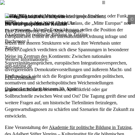
Das Hauptmenü
☰
TAGUNG
Die Tagung nimmt die tiefgreifenden geopolitischen
Freitag, 8. Mai 2026, 15:30 Uhr
Verschiebungen unserer Zeit zum Anlass, die „Mitte Europas“ neu
bis
Samstag, 9. Mai 2026, 17:10 Uhr
Die neue geopolitische Realität
zu vermessen. Aktuelle Entwicklungen stellen die Position der
Eine Zerreißprobe für die Mitte Europas?
Akademie für politische Bildung in Tutzing
Europäischen Union in der internationalen Ordnung infrage und
Buchensee 1
setzen ihre inneren Strukturen wie auch ihre Wertebasis unter
Tutzing
Druck. Zugleich verdichten sich diese Spannungen in besonderer
Weise im Zentrum des Kontinents: Zwischen nationalen
Weitere Informationen:
Souveränitätsansprüchen, europäischen Integrationsversprechen,
apb-tutzing.de
divergierenden Demokratievorstellungen und äußerem Macht- und
Einflussdruck sieht sich die Region grundlegenden politischen,
PDF-Programm
normativen und sicherheitspolitischen Weichenstellungen
Online-Anmeldung
bis zum 30. April
gegenüber. Ist sie Brückenraum, Konfliktfeld oder gar
Sollbruchstelle zwischen West und Ost? Die Tagung greift diese und
weitere Fragen auf, um historische Tiefenlinien freizulegen,
Gegenwartsdiagnosen zu schärfen und Szenarien für die Zukunft zu
entwickeln.
Eine Veranstaltung der
Akademie für politische Bildung in Tutzing
,
des Adalbert Stifter Vereins – Kulturinstitut für die böhmischen