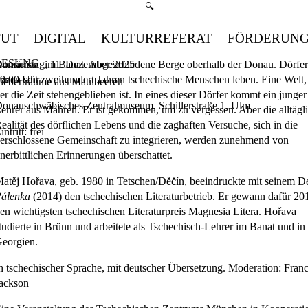
Suchmenü öffnen
🔍
TUT
DIGITAL
KULTURREFERAT
FÖRDERUN
LESUNG
umänien, im Banat. Abgeschiedene Berge oberhalb der Donau. Dörfer,
onnerstag, 11. Dezember 2025
enen seit zweihundert Jahren tschechische Menschen leben. Eine Welt,
9:00
Uhr
ieberträume aus Maulbeeren
er die Zeit stehengeblieben ist. In eines dieser Dörfer kommt ein junger
onauschwäbisches Zentralmuseum, Schillerstraße 1, Ulm
ehrer aus Mähren. Er ist gekommen, um zu vergessen. Aber die alltägl
ealität des dörflichen Lebens und die zaghaften Versuche, sich in die
intritt: frei
erschlossene Gemeinschaft zu integrieren, werden zunehmend von
nerbittlichen Erinnerungen überschattet.
atěj Hořava
, geb. 1980 in Tetschen/Děčín, beeindruckte mit seinem D
álenka
(2014) den tschechischen Literaturbetrieb. Er gewann dafür 20
en wichtigsten tschechischen Literaturpreis Magnesia Litera. Hořava
tudierte in Brünn und arbeitete als Tschechisch-Lehrer im Banat und in
eorgien.
n tschechischer Sprache, mit deutscher Übersetzung. Moderation:
Franc
ackson