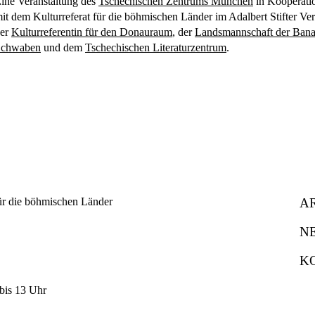
ine Veranstaltung des
Tschechischen Zentrums München
in Kooperati
it dem Kulturreferat für die böhmischen Länder im Adalbert Stifter Ver
er
Kulturreferentin für den Donauraum
, der
Landsmannschaft der Bana
Schwaben
und dem
Tschechischen Literaturzentrum
.
A
N
K
bis 13 Uhr