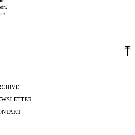
on
ein,
ter
⤒
RCHIVE
EWSLETTER
ONTAKT