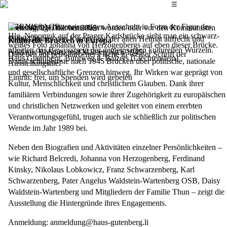
Das Hauptmenü
☰
VERNISSAGE
Viele Adelige, die vertrieben wurden oder vor den Kommunisten
Dienstag, 21. Oktober 2025
flohen, hielten den Kontakt mit der alten Heimat aufrecht und
19:00
Uhr
Kulturelle Brücken in Europa
pflegten das Bewusstsein der gemeinsamen kulturellen Wurzeln.
Adel aus Böhmen und Mähren nach 1945
Haus Gutenberg, Burgweg 8, Balzers (Liechtenstein)
Damit schlugen sie nach 1945 Brücken über politische, nationale
und gesellschaftliche Grenzen hinweg. Ihr Wirken war geprägt von
Eintritt: frei, um Spenden wird gebeten
Kultur, Menschlichkeit und christlichem Glauben. Dank ihrer
familiären Verbindungen sowie ihrer Zugehörigkeit zu europäischen
und christlichen Netzwerken und geleitet von einem ererbten
Verantwortungsgefühl, trugen auch sie schließlich zur politischen
Wende im Jahr 1989 bei.
Neben den Biografien und Aktivitäten einzelner Persönlichkeiten –
wie Richard Belcredi, Johanna von Herzogenberg, Ferdinand
Kinsky, Nikolaus Lobkowicz, Franz Schwarzenberg, Karl
Schwarzenberg, Pater Angelus Waldstein-Wartenberg OSB, Daisy
Waldstein-Wartenberg und Mitgliedern der Familie Thun – zeigt die
Ausstellung die Hintergründe ihres Engagements.
Anmeldung:
anmeldung@haus-gutenberg.li