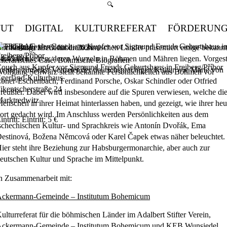
Suchmenü öffnen
🔍
TUT
DIGITAL
KULTURREFERAT
FÖRDERUN
VORTRAG
er Kulturreferent für die böhmischen Länder präsentiert einige bekann
onnerstag, 10. Oktober 2024
ersönlichkeiten, deren Wurzeln in Böhmen und Mähren liegen. Vorgest
4:45
Uhr
iterarisches Café: Böhmische Biografien
ouch aus Kupfer vor Sigmund Freuds Geburtshaus in Freiberg/Příbor
erden zunächst Vertreter der deutschsprachigen Kultur wie Marie von
olfgang Schwarz stellt bekannte Persönlichkeiten aus Böhmen vor
gerland-Kulturhaus
bner-Eschenbach, Ferdinand Porsche, Oskar Schindler oder Otfried
ikentscherstraße 24
reußler. Dabei wird insbesondere auf die Spuren verwiesen, welche di
arktredwitz
enschen in ihrer Heimat hinterlassen haben, und gezeigt, wie ihrer heu
ort gedacht wird. Im Anschluss werden Persönlichkeiten aus dem
intritt: Eintritt: 5 €
schechischen Kultur- und Sprachkreis wie Antonín Dvořák, Ema
estinová, Božena Němcová oder Karel Čapek etwas näher beleuchtet.
ier steht ihre Beziehung zur Habsburgermonarchie, aber auch zur
eutschen Kultur und Sprache im Mittelpunkt.
n Zusammenarbeit mit:
ckermann-Gemeinde – Institutum Bohemicum
ulturreferat für die böhmischen Länder im Adalbert Stifter Verein,
ckermann-Gemeinde – Institutum Bohemicum und KEB Wunsiedel