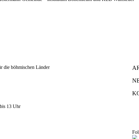
A
N
K
bis 13 Uhr
Fol