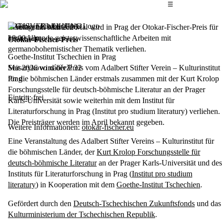
Das Hauptmenü
☰
PREISVERLEIHUNG
Bereits zum sechsten Mal wird in Prag der Otokar-Fischer-Preis für
Montag, 18. Mai 2026
herausragende geisteswissenschaftliche Arbeiten mit
18:00
Uhr
Otokar-Fischer-Preis
germanobohemistischer Thematik verliehen.
Goethe-Institut Tschechien in Prag
Seit 2026 wird der Preis vom Adalbert Stifter Verein – Kulturinstitut
Masarykovo nábřeží 32
für die böhmischen Länder erstmals zusammen mit der Kurt Krolop
Prag
Forschungsstelle für deutsch-böhmische Literatur an der Prager
Eintritt: frei
Karls-Universität sowie weiterhin mit dem Institut für
Literaturforschung in Prag (Institut pro studium literatury) verliehen.
Die Preisträger werden im April bekannt gegeben.
Weitere Informationen:
otokar-fischer.eu
Eine Veranstaltung des Adalbert Stifter Vereins – Kulturinstitut für
die böhmischen Länder, der
Kurt Krolop Forschungsstelle für
deutsch-böhmische Literatur
an der Prager Karls-Universität und des
Instituts für Literaturforschung in Prag (
Institut pro studium
literatury
) in Kooperation mit dem
Goethe-Institut Tschechien
.
Gefördert durch den
Deutsch-Tschechischen Zukunftsfonds
und das
Kulturministerium der Tschechischen Republik
.