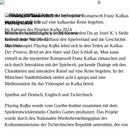
Das Hauptmenü
☰
OFFENES SPIELEN
Im Videospiel kann man in die mysteriöse Romanwelt Franz Kafkas
Mittwoch, 29. Januar 2025
eintauchen und sich auf eine kafkaeske Reise begeben.
16:00
bis 18:30
Uhr
Playing Kafka
Im Rahmen des Projekts Kafka 2024
Welche Entscheidungen würden Sie/würdest Du an Josef K.’s Stelle
Münchner Stadtbibliothek im Motorama
treffen? Jede Wahl beeinflusst den Spielverlauf und die Geschichte.
Rosenheimer Str. 30–32
Das Videospiel
München
Playing Kafka
lehnt sich in drei Teilen an Kafkas
Der Prozess
,
Brief an den Vater
und
Das Schloß
an. Man kann
virtuell in die mysteriöse Romanwelt Franz Kafkas eintauchen und
sich durch Interaktion mit der Spielwelt, packende Dialoge mit den
Charakteren und interaktive Rätsel auf eine Reise begeben. In der
Münchner Stadtbibliothek stehen acht Laptops und eine
Medienstation für das Videospiel zu Kafka bereit.
Spielbar auf Deutsch, Englisch und Tschechisch.
Playing Kafka
wurde vom Goethe-Institut zusammen mit dem
Spieleentwicklerstudio Charles Games produziert. Das Projekt
wurde durch den Nationalen Wiederherstellungsplan des
Kulturministeriums der Tschechischen Republik unterstützt, der von