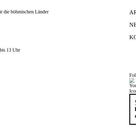
A
N
K
bis 13 Uhr
Fol