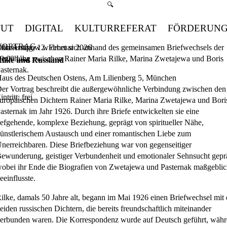
Suchmenü öffnen
🔍
TUT
DIGITAL
KULTURREFERAT
FÖRDERUN
VORTRAG
ilia Antipow widmet sich anhand des gemeinsamen Briefwechsels der
onnerstag, 12. Februar 2026
eziehung zwischen Rainer Maria Rilke, Marina Zwetajewa und Boris
9:00
Uhr
ilke und Russland
asternak.
aus des Deutschen Ostens, Am Lilienberg 5, München
er Vortrag beschreibt die außergewöhnliche Verbindung zwischen den
intritt: frei
uropäischen Dichtern Rainer Maria Rilke, Marina Zwetajewa und Bori
asternak im Jahr 1926. Durch ihre Briefe entwickelten sie eine
iefgehende, komplexe Beziehung, geprägt von spiritueller Nähe,
ünstlerischem Austausch und einer romantischen Liebe zum
nerreichbaren. Diese Briefbeziehung war von gegenseitiger
ewunderung, geistiger Verbundenheit und emotionaler Sehnsucht gepr
obei ihr Ende die Biografien von Zwetajewa und Pasternak maßgebli
eeinflusste.
ilke, damals 50 Jahre alt, begann im Mai 1926 einen Briefwechsel mit
eiden russischen Dichtern, die bereits freundschaftlich miteinander
erbunden waren. Die Korrespondenz wurde auf Deutsch geführt, wäh