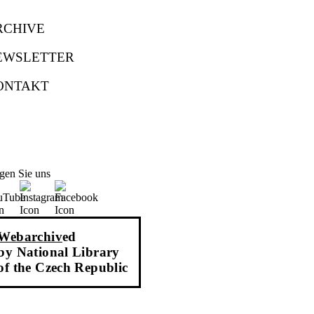
RCHIVE
EWSLETTER
ONTAKT
gen Sie uns
Webarchiv
ed
by National Library
of the Czech Republic