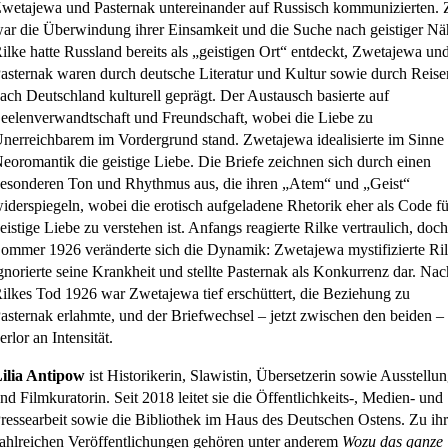
wetajewa und Pasternak untereinander auf Russisch kommunizierten. Z
ar die Überwindung ihrer Einsamkeit und die Suche nach geistiger Nä
ilke hatte Russland bereits als „geistigen Ort“ entdeckt, Zwetajewa un
asternak waren durch deutsche Literatur und Kultur sowie durch Reise
ach Deutschland kulturell geprägt. Der Austausch basierte auf
eelenverwandtschaft und Freundschaft, wobei die Liebe zu
nerreichbarem im Vordergrund stand. Zwetajewa idealisierte im Sinne
eoromantik die geistige Liebe. Die Briefe zeichnen sich durch einen
esonderen Ton und Rhythmus aus, die ihren „Atem“ und „Geist“
iderspiegeln, wobei die erotisch aufgeladene Rhetorik eher als Code fü
eistige Liebe zu verstehen ist. Anfangs reagierte Rilke vertraulich, doc
ommer 1926 veränderte sich die Dynamik: Zwetajewa mystifizierte Ril
gnorierte seine Krankheit und stellte Pasternak als Konkurrenz dar. Nac
ilkes Tod 1926 war Zwetajewa tief erschüttert, die Beziehung zu
asternak erlahmte, und der Briefwechsel – jetzt zwischen den beiden –
erlor an Intensität.
ilia Antipow
ist Historikerin, Slawistin, Übersetzerin sowie Ausstellun
nd Filmkuratorin. Seit 2018 leitet sie die Öffentlichkeits-, Medien- und
ressearbeit sowie die Bibliothek im Haus des Deutschen Ostens. Zu ih
ahlreichen Veröffentlichungen gehören unter anderem
Wozu das ganze