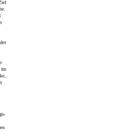
iel
he.
d
n
 der
r
h im
ke,
h
gs-
ren