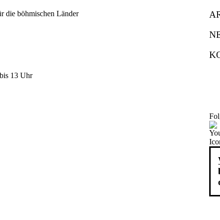
A
N
K
bis 13 Uhr
Fol