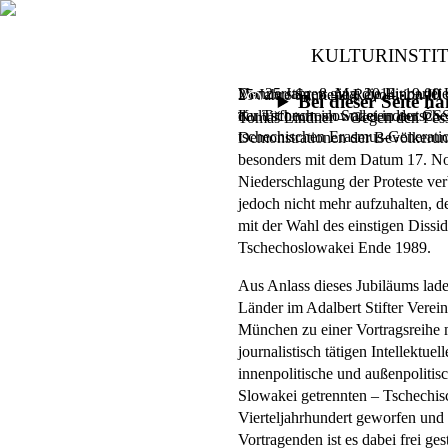
KULTURINSTI
Vor 25 Jahren ging die Einpartei
Donnerstag, 8. Mai 2014,
19.00 
25 Jahre Samtene Revolution III 
Bei dieser Seite 
der Tschechoslowakei in der ČS
Kulturforum im Sudetendeutsch
Tomáš Lindner – Gegen den Pess
tschechischen Erasmus-Generati
Demonstrationen der Bevölkerung
besonders mit dem Datum 17. N
Niederschlagung der Proteste ve
jedoch nicht mehr aufzuhalten, 
mit der Wahl des einstigen Diss
Tschechoslowakei Ende 1989.
Aus Anlass dieses Jubiläums lade
Länder im Adalbert Stifter Vere
München zu einer Vortragsreihe m
journalistisch tätigen Intellektuel
innenpolitische und außenpolitis
Slowakei getrennten – Tschechi
Vierteljahrhundert geworfen und
Vortragenden ist es dabei frei ges