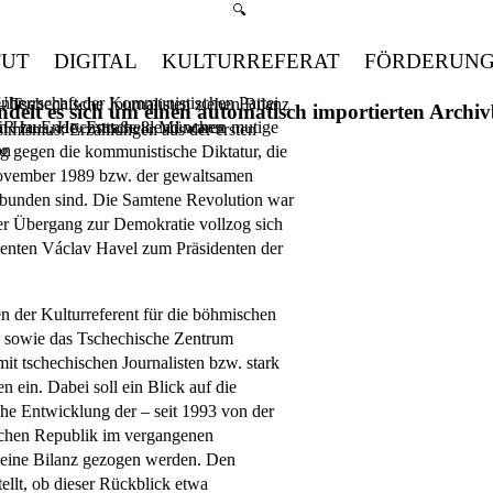
Suchmenü öffnen
🔍
TUT
DIGITAL
KULTURREFERAT
FÖRDERUN
enherrschaft der Kommunistischen Partei
Uhr
– Tschechische Journalisten ziehen Bilanz
handelt es sich um einen automatisch importierten Arch
SR zu Ende. Entscheidend waren mutige
en Haus, Hochstraße 8, München
imismus: Erzählungen aus der ersten
on
 gegen die kommunistische Diktatur, die
ovember 1989 bzw. der gewaltsamen
rbunden sind. Die Samtene Revolution war
der Übergang zur Demokratie vollzog sich
identen Václav Havel zum Präsidenten der
n der Kulturreferent für die böhmischen
in sowie das Tschechische Zentrum
it tschechischen Journalisten bzw. stark
len ein. Dabei soll ein Blick auf die
che Entwicklung der – seit 1993 von der
schen Republik im vergangenen
 eine Bilanz gezogen werden. Den
tellt, ob dieser Rückblick etwa