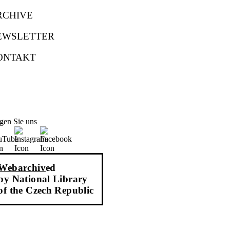
RCHIVE
EWSLETTER
ONTAKT
gen Sie uns
Webarchiv
ed
by National Library
of the Czech Republic