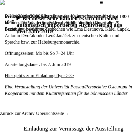
Das Hauptmenü
☰
Die zweisprachige Ausstellung des Kulturreferenten für die
6. Mai 2019,
20.00 Uhr
Bedeutende Tschechen. Zwischen Sprache, Nation und Staat 1800–
Bei dieser Seite handelt es sich um einen
1945
böhmischen Länder im Adalbert Stifter Verein erläutert die
Universität Passau (Foyer der Zentralbibliothek), Innstraße 29,
automatisch importierten Archivbeitrag aus
Ausstellungseröffnung
Beziehung bekannter Tschechen wie Ema Destinová, Karel Čapek,
Passau
dem Jahr 2019
Antonín Dvořák oder Leoš Janáček zur deutschen Kultur und
Sprache bzw. zur Habsburgermonarchie.
Öffnungszeiten: Mo bis So 7–24 Uhr
Ausstellungsdauer: bis 7. Juni 2019
Hier geht’s zum Einladungsflyer >>>
Eine Veranstaltung der Universität Passau/Perspektive Osteuropa in
Kooperation mit dem Kulturreferenten für die böhmischen Länder
Zurück zur Archiv-Übersichtsseite
Einladung zur Vernissage der Ausstellung