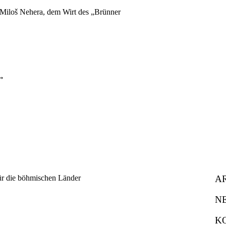
 Miloš Nehera, dem Wirt des „Brünner
A
N
K