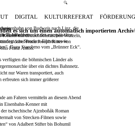
Suchmenü öffnen
🔍
TUT
DIGITAL
KULTURREFERAT
FÖRDERUN
erdeeisenbahn von Budweis nach Linz, die
ahren
handelt es sich um einen automatisch importierten Arch
te Eisenbahnstrecke des europäischen
raße 8, München
hn-Kenner mit deutschböhmischen Wurzeln,
terlegt von Strecken-Filmen sowie
standen dabei Franz Joseph Ritter von
taten“. Dazu Starobrno vom „Brünner Eck“.
Sohn Franz Anton.
ts verfügten die böhmischen Länder als
rgermonarchie über ein dichtes Bahnnetz.
cht nur Waren transportiert, auch
 erfreuten sich immer größerer
ude am Fahren vermitteln an diesem Abend
 ein Eisenbahn-Kenner mit
 der tschechische Ajznboňák Roman
termalt von Strecken-Filmen sowie
aten“ von Adalbert Stifter bis Bohumil