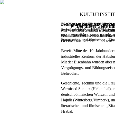
KULTURINSTI
Angefangen hat alles mit der Pf
24. Oktober 2017,
19.00 Uhr
Böhmischer Salon XIV: Bahnf
Bei dieser Seite 
zwischen 1827 und 1832 als zwei
Sudetendeutsches Haus, Hochst
Mit Wernfried Steinitz, Eisenba
und Ajznboňák Roman Hajník, un
Kontinents eröffnet wurde. Pate 
literarischen und filmischen „Zi
Gerstner aus Komotau und sein 
Bereits Mitte des 19. Jahrhunder
industrielles Zentrum der Habsbu
Mit der Eisenbahn wurden aber ni
Vergnügungs- und Bildungsreisen
Beliebtheit.
Geschichte, Technik und die Fre
Wernfried Steinitz (Hellenthal),
deutschböhmischen Wurzeln und
Hajník (Winterberg/Vimperk), un
literarischen und filmischen „Zit
Hrabal.