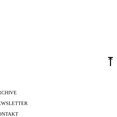
⤒
RCHIVE
EWSLETTER
ONTAKT