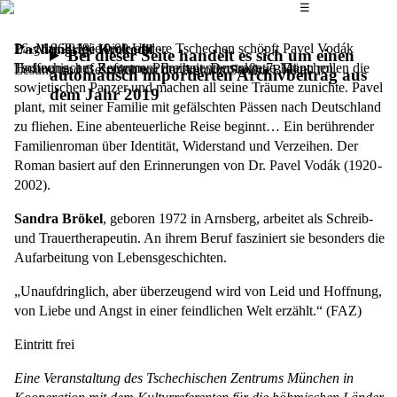
Das Hauptmenü
☰
Prag 1968: Wie viele andere Tschechen schöpft Pavel Vodák
16. Mai 2019,
19.00 Uhr
Das hungrige Krokodil
Bei dieser Seite handelt es sich um einen
Hoffnung, auf Reformen, Freiheit, Demokratie. Dann rollen die
Tschechisches Zentrum, Prinzregentenstraße 7, München
Lesung und Gespräch mit der Autorin Sandra Brökel
automatisch importierten Archivbeitrag aus
sowjetischen Panzer und machen all seine Träume zunichte. Pavel
dem Jahr 2019
plant, mit seiner Familie mit gefälschten Pässen nach Deutschland
zu fliehen. Eine abenteuerliche Reise beginnt… Ein berührender
Familienroman über Identität, Widerstand und Verzeihen. Der
Roman basiert auf den Erinnerungen von Dr. Pavel Vodák (1920 -
2002).
Sandra Brökel
, geboren 1972 in Arnsberg, arbeitet als Schreib-
und Trauertherapeutin. An ihrem Beruf fasziniert sie besonders die
Aufarbeitung von Lebensgeschichten.
„Unaufdringlich, aber überzeugend wird von Leid und Hoffnung,
von Liebe und Angst in einer feindlichen Welt erzählt.“ (FAZ)
Eintritt frei
Eine Veranstaltung des Tschechischen Zentrums München in