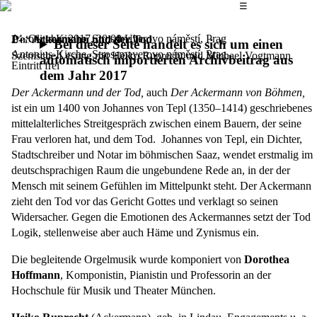
Das Hauptmenü
☰
Antonius-Kirche, Strossmayerovo náměstí, Prag
14. Oktober 2017,
20.00 Uhr
Der Ackermann und der Tod
Bei dieser Seite handelt es sich um einen
Antonius-Kirche, Strossmayerovo náměstí, Prag
Szenische Lesung mit Heiko Ruprecht und Michael Vogtmann
automatisch importierten Archivbeitrag aus
Eintritt frei
dem Jahr 2017
Der Ackermann und der Tod,
auch
Der Ackermann von Böhmen,
ist ein um 1400 von Johannes von Tepl (1350–1414) geschriebenes
mittelalterliches Streitgespräch zwischen einem Bauern, der seine
Frau verloren hat, und dem Tod. Johannes von Tepl, ein Dichter,
Stadtschreiber und Notar im böhmischen Saaz, wendet erstmalig im
deutschsprachigen Raum die ungebundene Rede an, in der der
Mensch mit seinem Gefühlen im Mittelpunkt steht. Der Ackermann
zieht den Tod vor das Gericht Gottes und verklagt so seinen
Widersacher. Gegen die Emotionen des Ackermannes setzt der Tod
Logik, stellenweise aber auch Häme und Zynismus ein.
Die begleitende Orgelmusik wurde komponiert von
Dorothea
Hoffmann
, Komponistin, Pianistin und Professorin an der
Hochschule für Musik und Theater München.