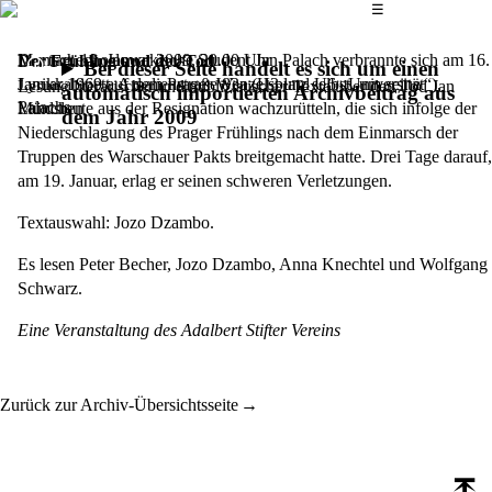
Das Hauptmenü
☰
Der tschechoslowakische Student Jan Palach verbrannte sich am 16.
Montag, 19. Januar 2009,
20.00 Uhr
Der Frühling und der Tod
Bei dieser Seite handelt es sich um einen
Januar 1969 auf dem Prager Wenzelsplatz selbst, um seine
Lyrikkabinett, Amalienstraße 83a (U3 und U6 „Universität“),
Lesung literarischer und publizistischer Texte über den Tod Jan
automatisch importierten Archivbeitrag aus
Palachs
Landsleute aus der Resignation wachzurütteln, die sich infolge der
München
dem Jahr 2009
Niederschlagung des Prager Frühlings nach dem Einmarsch der
Truppen des Warschauer Pakts breitgemacht hatte. Drei Tage darauf,
am 19. Januar, erlag er seinen schweren Verletzungen.
Textauswahl: Jozo Dzambo.
Es lesen Peter Becher, Jozo Dzambo, Anna Knechtel und Wolfgang
Schwarz.
Eine Veranstaltung des Adalbert Stifter Vereins
Zurück zur Archiv-Übersichtsseite