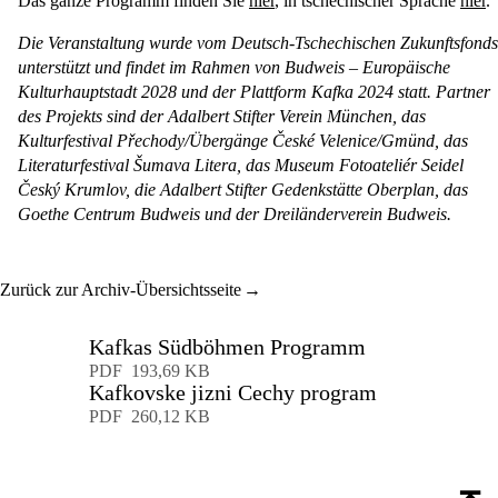
Das ganze Programm finden Sie
hier
, in tschechischer Sprache
hier
.
Die Veranstaltung wurde vom Deutsch-Tschechischen Zukunftsfonds
unterstützt und findet im Rahmen von Budweis – Europäische
Kulturhauptstadt 2028 und der Plattform Kafka 2024 statt. Partner
des Projekts sind der Adalbert Stifter Verein München, das
Kulturfestival Přechody/Übergänge České Velenice/Gmünd, das
Literaturfestival Šumava Litera, das Museum Fotoateliér Seidel
Český Krumlov, die Adalbert Stifter Gedenkstätte Oberplan, das
Goethe Centrum Budweis und der Dreiländerverein Budweis.
Zurück zur Archiv-Übersichtsseite
Kafkas Südböhmen Programm
Download
PDF
193,69 KB
Kafkovske jizni Cechy program
Download
PDF
260,12 KB