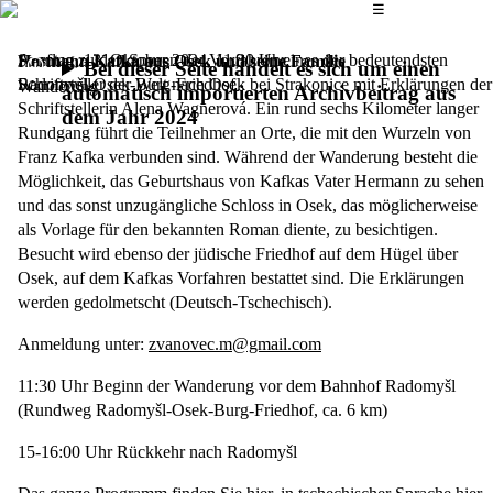
Das Hauptmenü
☰
Ausflug zu den Spuren der Vorfahren eines der bedeutendsten
Sonntag, 13. Oktober 2024,
11.30 Uhr
Hermann Kafka aus Osek und seine Familie
Bei dieser Seite handelt es sich um einen
Schriftsteller der Welt nach Osek bei Strakonice mit Erklärungen der
Radomyšl-Osek-Burg-Friedhof
Wanderung
automatisch importierten Archivbeitrag aus
Schriftstellerin Alena Wagnerová. Ein rund sechs Kilometer langer
dem Jahr 2024
Rundgang führt die Teilnehmer an Orte, die mit den Wurzeln von
Franz Kafka verbunden sind. Während der Wanderung besteht die
Möglichkeit, das Geburtshaus von Kafkas Vater Hermann zu sehen
und das sonst unzugängliche Schloss in Osek, das möglicherweise
als Vorlage für den bekannten Roman diente, zu besichtigen.
Besucht wird ebenso der jüdische Friedhof auf dem Hügel über
Osek, auf dem Kafkas Vorfahren bestattet sind. Die Erklärungen
werden gedolmetscht (Deutsch-Tschechisch).
Anmeldung unter:
zvanovec.m@gmail.com
11:30 Uhr Beginn der Wanderung vor dem Bahnhof Radomyšl
(Rundweg Radomyšl-Osek-Burg-Friedhof, ca. 6 km)
15-16:00 Uhr Rückkehr nach Radomyšl