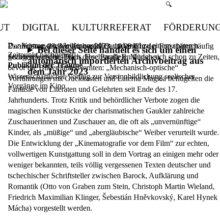
Suchmenü öffn
🔍
UT
DIGITAL
KULTURREFERAT
FÖRDERUN
Der Vortrag muss leider ausfallen und wird zu einem späteren
Parallelen zwischen Kino und Traum sind in der Forschung häufig
Donnerstag, 23. November 2023,
19.00 Uhr
Bei dieser Seite handelt es sich um einen
Zeitpunkt nachgeholt!
gezogen worden. Doch diese Parallelen finden sich schon zu Zeiten,
Sudetendeutsches Haus, Hochstraße 8, München
automatisch importierten Archivbeitrag aus
Publikum der Träume
bevor die Bilder laufen lernten: „Mechanisch-optische“
dem Jahr 2023
Wissenschaftlicher Vortrag zur Versinnbildlichung seelischer
Vorführungen mit Guckkasten und Laterna Magica beflügelten die
Vorgänge im Kino
Fantasie von Literaten und Gelehrten seit Ende des 17.
Jahrhunderts. Trotz Kritik und behördlicher Verbote zogen die
magischen Kunststücke der charismatischen Gaukler zahlreiche
Zuschauerinnen und Zuschauer an, die oft als „unvernünftige“
Kinder, als „müßige“ und „abergläubische“ Weiber verurteilt wurde.
Die Entwicklung der „Kinematografie vor dem Film“ zur echten,
vollwertigen Kunstgattung soll in dem Vortrag an einigen mehr oder
weniger bekannten, teils völlig vergessenen Texten deutscher und
tschechischer Schriftsteller zwischen Barock, Aufklärung und
Romantik (Otto von Graben zum Stein, Christoph Martin Wieland,
Friedrich Maximilian Klinger, Šebestián Hněvkovský, Karel Hynek
Mácha) vorgestellt werden.