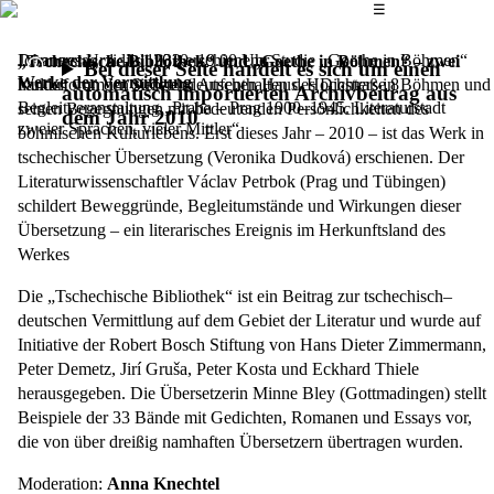
Das Hauptmenü
☰
Johannes Urzidils 1932 erschienene Studie „Goethe in Böhmen“
Donnerstag, 1. Juli 2010,
19.00 Uhr
„Tschechische Bibliothek“ und „Goethe in Böhmen“ – zwei
Bei dieser Seite handelt es sich um einen
Werke der Vermittlung
handelt von den siebzehn Aufenthalten des Dichters in Böhmen und
Kulturforum im Sudetendeutschen Haus, Hochstraße 8
automatisch importierten Archivbeitrag aus
Begleitveranstaltung „Praha – Prag 1900–1945. Literaturstadt
seinen Begegnungen mit bedeutenden Persönlichkeiten des
dem Jahr 2010
zweier Sprachen, vieler Mittler“
böhmischen Kulturlebens. Erst dieses Jahr – 2010 – ist das Werk in
tschechischer Übersetzung (Veronika Dudková) erschienen. Der
Literaturwissenschaftler Václav Petrbok (Prag und Tübingen)
schildert Beweggründe, Begleitumstände und Wirkungen dieser
Übersetzung – ein literarisches Ereignis im Herkunftsland des
Werkes
Die „Tschechische Bibliothek“ ist ein Beitrag zur tschechisch–
deutschen Vermittlung auf dem Gebiet der Literatur und wurde auf
Initiative der Robert Bosch Stiftung von Hans Dieter Zimmermann,
Peter Demetz, Jirí Gruša, Peter Kosta und Eckhard Thiele
herausgegeben. Die Übersetzerin Minne Bley (Gottmadingen) stellt
Beispiele der 33 Bände mit Gedichten, Romanen und Essays vor,
die von über dreißig namhaften Übersetzern übertragen wurden.
Moderation:
Anna Knechtel