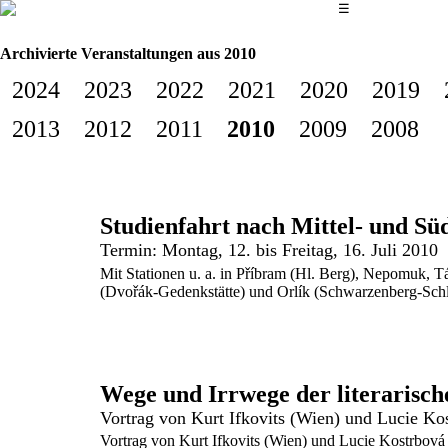
Das Hauptmenü
☰
Archivierte Veranstaltungen aus 2010
2024
2023
2022
2021
2020
2019
2013
2012
2011
2010
2009
2008
Studienfahrt nach Mittel- und S
Termin: Montag, 12. bis Freitag, 16. Juli 2010
Mit Stationen u. a. in Příbram (Hl. Berg), Nepomuk, T
(Dvořák-Gedenkstätte) und Orlík (Schwarzenberg-Schlo
Wege und Irrwege der literarisch
Vortrag von Kurt Ifkovits (Wien) und Lucie Ko
Vortrag von Kurt Ifkovits (Wien) und Lucie Kostrbová 