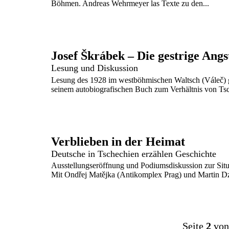
Böhmen. Andreas Wehrmeyer las Texte zu den...
Josef Škrábek – Die gestrige Angs
Lesung und Diskussion
Lesung des 1928 im westböhmischen Waltsch (Váleč) g
seinem autobiografischen Buch zum Verhältnis von Tsc
Verblieben in der Heimat
Deutsche in Tschechien erzählen Geschichte
Ausstellungseröffnung und Podiumsdiskussion zur Situ
Mit Ondřej Matějka (Antikomplex Prag) und Martin Dz
Seite
2
von