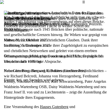
Das Hauptmenü
☰
Ausstellung
Viele Adelige, die vertrieben wurden oder vor den Kommunisten
Ausstellungseröffnung:
Kulturelle Brücken in Europa
flohen, hielten den Kontakt mit der alten Heimat aufrecht und
Kulturelle Brücken in Europa
Adel aus Böhmen und Mähren nach 1945
pflegten das Bewusstsein der gemeinsamen kulturellen Wurzeln.
Dienstag, 21. Oktober 2025
Damit schlugen sie nach 1945 Brücken über politische, nationale
19:00
Uhr
und gesellschaftliche Grenzen hinweg. Ihr Wirken war geprägt von
Kultur, Menschlichkeit und christlichem Glauben. Dank ihrer
Mittwoch, 22. Oktober 2025
familiären Verbindungen sowie ihrer Zugehörigkeit zu europäischen
bis
Freitag, 5. Dezember 2025
und christlichen Netzwerken und geleitet von einem ererbten
Verantwortungsgefühl, trugen auch sie schließlich zur politischen
Öffnungszeiten: Montag bis Donnerstag 8–17 Uhr, Freitag 8–16
Wende im Jahr 1989 bei.
Uhr, oder nach vorheriger Absprache.
Neben den Biografien und Aktivitäten einzelner Persönlichkeiten –
Haus Gutenberg, Burgweg 8, Balzers (Liechtenstein)
wie Richard Belcredi, Johanna von Herzogenberg, Ferdinand
Eintritt: frei, um Spenden wird gebeten
Kinsky, Nikolaus Lobkowicz, Karl Schwarzenberg, Pater Angelus
Waldstein-Wartenberg OSB, Daisy Waldstein-Wartenberg und neu
Franz Josef II. von und zu Liechtenstein – zeigt die Ausstellung die
Hintergründe ihres Engagements.
Eine Veranstaltung des
Hauses Gutenberg
und