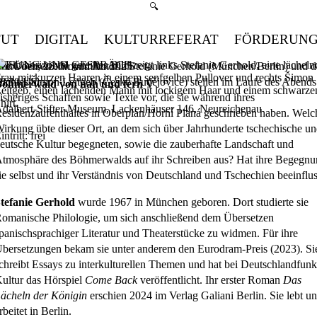
Suchmenü öffnen
🔍
TUT
DIGITAL
KULTURREFERAT
FÖRDERUN
LESUNG UND GESPRÄCH
ie Übersetzerin und Autorin Stefanie Gerhold (München/Berlin) und d
ittwoch, 26. November 2025
ichter Šimon Leitgeb (České Budějovice) stellen im Laufe des Abends
8:30
Uhr
öhmerwald von nah und fern V
isheriges Schaffen sowie Texte vor, die sie während ihres
dalbert-Stifter-Museum, Lackenhäuser 146, Neureichenau
esidenzaufenthaltes in Oberplan/Horní Planá geschrieben haben. Welc
irkung übte dieser Ort, an dem sich über Jahrhunderte tschechische u
intritt: frei
eutsche Kultur begegneten, sowie die zauberhafte Landschaft und
tmosphäre des Böhmerwalds auf ihr Schreiben aus? Hat ihre Begegn
ie selbst und ihr Verständnis von Deutschland und Tschechien beeinflus
tefanie Gerhold
wurde 1967 in München geboren. Dort studierte sie
omanische Philologie, um sich anschließend dem Übersetzen
panischsprachiger Literatur und Theaterstücke zu widmen. Für ihre
bersetzungen bekam sie unter anderem den Eurodram-Preis (2023). Si
chreibt Essays zu interkulturellen Themen und hat bei Deutschlandfunk
ultur das Hörspiel
Come Back
veröffentlicht. Ihr erster Roman
Das
ächeln der Königin
erschien 2024 im Verlag Galiani Berlin. Sie lebt u
rbeitet in Berlin.