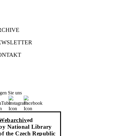
RCHIVE
EWSLETTER
ONTAKT
gen Sie uns
Webarchiv
ed
by National Library
of the Czech Republic