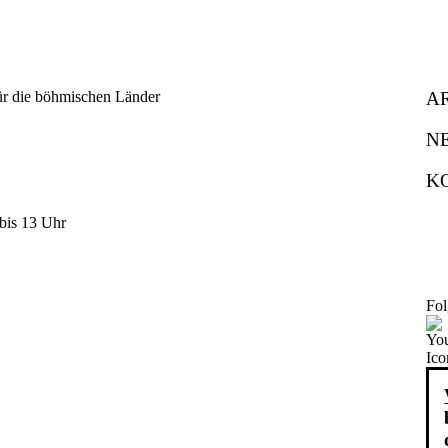
A
N
K
bis 13 Uhr
Fol