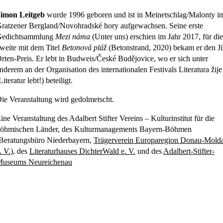
imon Leitgeb
wurde 1996 geboren und ist in Meinetschlag/Malonty i
ratzener Bergland/Novohradské hory aufgewachsen. Seine erste
edichtsammlung
Mezi náma
(Unter uns) erschien im Jahr 2017, für die
weite mit dem Titel
Betonová pláž
(Betonstrand, 2020) bekam er den Jiř
rten-Preis. Er lebt in Budweis/České Budějovice, wo er sich unter
nderem an der Organisation des internationalen Festivals Literatura žije
Literatur lebt!) beteiligt.
ie Veranstaltung wird gedolmetscht.
ine Veranstaltung des Adalbert Stifter Vereins – Kulturinstitut für die
öhmischen Länder, des Kulturmanagements Bayern-Böhmen
Beratungsbüro Niederbayern,
Trägerverein Europaregion Donau-Mold
. V.
), des
Literaturhauses DichterWald e. V.
und des
Adalbert-Stifter-
useums Neureichenau