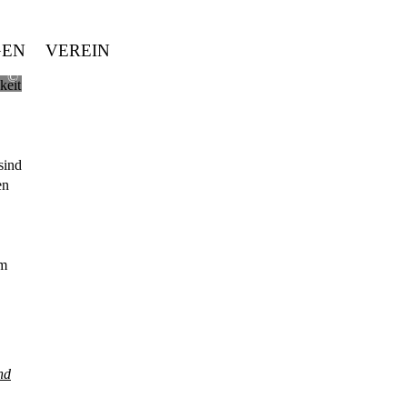
GEN
VEREIN
Post bellum
keit
sind
en
Um
nd