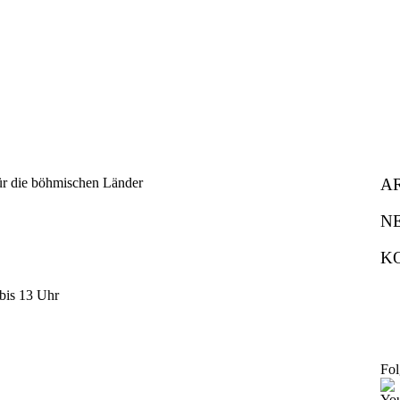
A
N
K
bis 13 Uhr
Fol