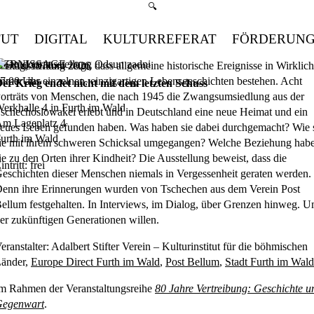
Suchmenü öffnen
🔍
TUT
DIGITAL
KULTURREFERAT
FÖRDERUN
VERNISSAGE
ie Ausstellung zeigt, dass allgemeine historische Ereignisse in Wirklich
reitag, 19. Juni 2026
mmer aus einzelnen, einzigartigen Lebensgeschichten bestehen. Acht
7:00
Uhr
er Krieg endet nicht mit dem letzten Schuss
orträts von Menschen, die nach 1945 die Zwangsumsiedlung aus der
erkhalle 4 in Furth im Wald
schechoslowakei erlebt und in Deutschland eine neue Heimat und ein
m Lageplatz 4
eues Leben gefunden haben. Was haben sie dabei durchgemacht? Wie 
urth im Wald
ie mit ihrem schweren Schicksal umgegangen? Welche Beziehung hab
ie zu den Orten ihrer Kindheit? Die Ausstellung beweist, dass die
intritt: frei
eschichten dieser Menschen niemals in Vergessenheit geraten werden.
enn ihre Erinnerungen wurden von Tschechen aus dem Verein Post
ellum festgehalten. In Interviews, im Dialog, über Grenzen hinweg. 
er zukünftigen Generationen willen.
eranstalter: Adalbert Stifter Verein – Kulturinstitut für die böhmischen
änder,
Europe Direct Furth im Wald
,
Post Bellum
,
Stadt Furth im Wald
m Rahmen der Veranstaltungsreihe
80 Jahre Vertreibung: Geschichte u
egenwart
.