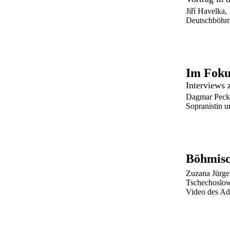
Jiří Havelka,
Deutschböhme
Im Foku
Interviews
Dagmar Peckov
Sopranistin u
Böhmisc
Zuzana Jürgen
Tschechoslow
Video des Ada