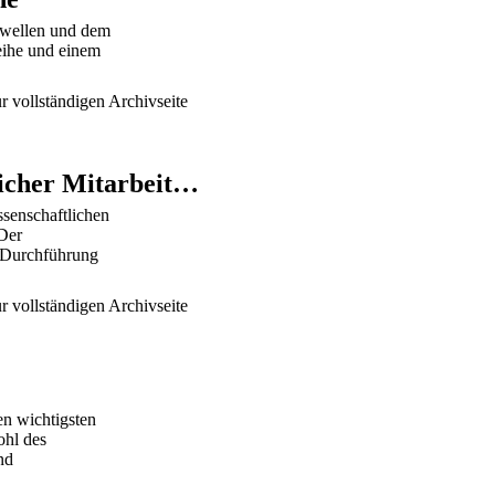
swellen und dem
eihe und einem
r vollständigen Archivseite
Wissenschaftliche Mitarbeiterin oder Wissenschaftlicher Mitarbeiter gesucht (30 %, m/w/d)
ssenschaftlichen
 Der
 Durchführung
r vollständigen Archivseite
en wichtigsten
ohl des
nd