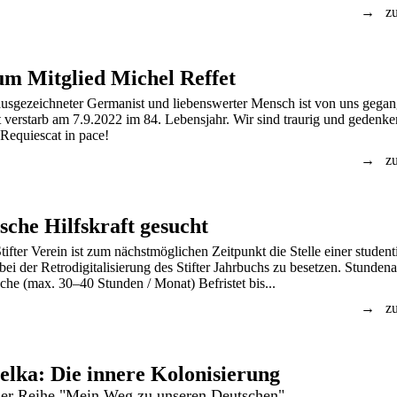
zu
um Mitglied Michel Reffet
ausgezeichneter Germanist und liebenswerter Mensch ist von uns gegan
 verstarb am 7.9.2022 im 84. Lebensjahr. Wir sind traurig und gedenken
Requiescat in pace!
zu
sche Hilfskraft gesucht
tifter Verein ist zum nächstmöglichen Zeitpunkt die Stelle einer student
 bei der Retrodigitalisierung des Stifter Jahrbuchs zu besetzen. Stunden
he (max. 30–40 Stunden / Monat) Befristet bis...
zu
elka: Die innere Kolonisierung
 der Reihe "Mein Weg zu unseren Deutschen"