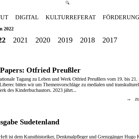
Suchmenü öffnen
🔍
TUT
DIGITAL
KULTURREFERAT
FÖRDERUN
on 2022
22
2021
2020
2019
2018
2017
 Papers: Otfried Preußler
nationale Tagung zu Leben und Werk Otfried Preußlers vom 19. bis 21.
Liberec bitten wir um Themenvorschläge zu medialen und transkulturel
rk des Kinderbuchautors. 2023 jährt...
zu
sgabe Sudetenland
 Heft ist dem Kunsthistoriker, Denkmalpfleger und Grenzgänger Hugo