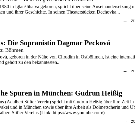
 1980 in Iglau/Jihalva geboren, spricht über seine Auseinandersetzung m
n und ihrer Geschichte. In seinen Theaterstücken Dechovka...
zu
s: Die Sopranistin Dagmar Pecková
 zu Böhmen
á, geboren in der Nähe von Chrudim in Ostböhmen, ist eine internati
nd gehört zu den bekanntesten...
zu
he Spuren in München: Gudrun Heißig
s (Adalbert Stifter Verein) spricht mit Gudrun Heißig über ihre Zeit in
akei und in München sowie über ihre Arbeit als Dolmetscherin und Übe
lbert Stifter Vereins (Link: https://www.youtube.com/)
zu