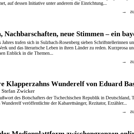
t, auf dessen Initiative unter anderem die Einrichtung...
zu
s Jahres trafen sich in Sulzbach-Rosenberg sieben Schriftstellerinnen und
erk und das literarische Leben in ihren Länder zu reden. Kurzprosa u
en Enblick in die Themen...
zu
re Klapperzahns Wunderelf von Eduard Ba
 Stefan Zwicker
ußwort des Botschafters der Tschechischen Republik in Deutschland,
Wunderelf veröffentlichte der Kabarettsänger, Rezitator, Erzähler...
zu
der Medienplattform zwischengrenzen.onli