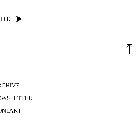
⮞
ITE
⤒
RCHIVE
EWSLETTER
ONTAKT