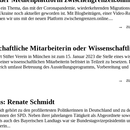
 ein Thema, das mit der Coronapandemie, wiederkehrenden Migration
Ukraine noch aktueller geworden ist. Mit Blogbeiträgen, einer Video-R
n wir uns mit der neuen Platform zwischengrenzen.online....
zu
 Stifter Verein in München ist zum 15. Januar 2023 die Stelle eines wi
 einer wissenschaftlichen Mitarbeiterin befristet in Teilzeit zu besetzen.
ich umfasst Betreuung des Ausstellungsprogramms, Vorbereitung und
zu
s: Renate Schmidt
t gehört zu den profiliertesten Politikerinnen in Deutschland und zu d
innen der SPD. Neben ihrer jahrelangen Tätigkeit als Abgeordnete sow
ls auch des Bayerischen Landtags war sie Bundestagsvizepräsidentin u
rin...