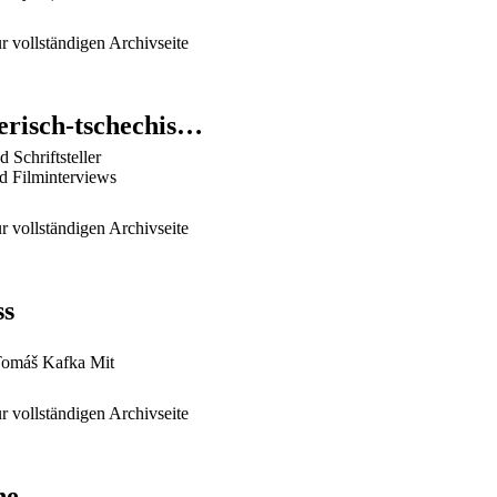
r vollständigen Archivseite
Grenzen, Nachbarschaften, neue Stimmen – ein bayerisch-tschechisches Netzwerktreffen
 Schriftsteller
nd Filminterviews
r vollständigen Archivseite
ss
 Tomáš Kafka Mit
r vollständigen Archivseite
ne