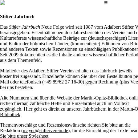
Das Hauptmenü
☰
Stifter Jahrbuch
Das
Stifter Jahrbuch
Neue Folge wird seit 1987 vom Adalbert Stifter V
herausgegeben. Es enthält neben den Jahresberichten des Vereins und 
Kulturreferats wissenschaftliche Beiträge zur (deutschsprachigen) Liter
und Kultur der böhmischen Länder, (kommentierte) Editionen von Bri
und anderen Texten sowie Rezensionen zu einschlägigen Publikatione
Seit 2009 dokumentiert es die Inhalte anderer wissenschaftlicher Perio
aus dem Themenfeld.
Mitglieder des Adalbert Stifter Vereins erhalten das Jahrbuch jeweils
kostenfrei zugesandt. Einzelhefte können Sie über den Bestellbutton pe
Mail oder telefonisch (+49 89/62 27 16-30) gegen Rechnung (plus Ver
bei uns bestellen.
Alte Nummern sind über die Website der Martin-Opitz-Bibliothek onli
recherchierbar, zahlreiche Hefte und Einzelartikel auch im Volltext
zugänglich. Hier geht es direkt zu unseren Jahrbüchern in der
Martin-O
Bibliothek
.
Themenvorschläge und Rezensionswünsche richten Sie bitte an die
Redaktion
(mayer@stifterverein.de)
; für die Einrichtung der Texte bea
Sie bitte unser
Stylesheet.