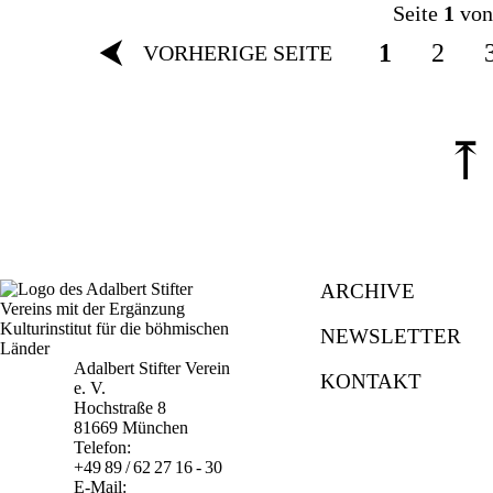
Seite
1
von
⮜
1
2
VORHERIGE SEITE
⤒
ARCHIVE
NEWSLETTER
Adalbert Stifter Verein
KONTAKT
e. V.
Hochstraße 8
81669 München
Telefon:
+49 89 / 62 27 16 - 30
E-Mail: