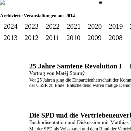
Das Hauptmenü
☰
Archivierte Veranstaltungen aus 2014
2024
2023
2022
2021
2020
2019
2013
2012
2011
2010
2009
2008
Vortrag von Matěj Spurný
Vor 25 Jahren ging die Einparteienherrschaft der Komm
der ČSSR zu Ende. Entscheidend waren mutige Demons
Die SPD und die Vertriebenenve
Buchpräsentation und Diskussion mit Matthias
Mit der SPD als Volkspartei und dem Bund der Vertrie