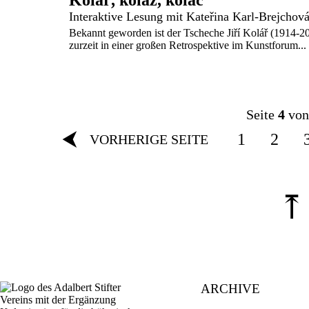
Kolář, koláž, koláč
Bekannt geworden ist der Tscheche Jiří Kolář (1914-200
zurzeit in einer großen Retrospektive im Kunstforum...
Seite
4
von
⮜
1
2
VORHERIGE SEITE
⤒
ARCHIVE