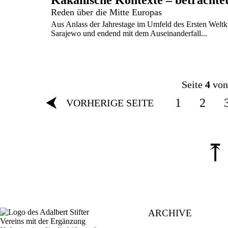
Kakanische Kontexte – betrachtet
Reden über die Mitte Europas
Aus Anlass der Jahrestage im Umfeld des Ersten Weltk
Sarajewo und endend mit dem Auseinanderfall...
Seite
4
von
⮜
1
2
VORHERIGE SEITE
⤒
ARCHIVE