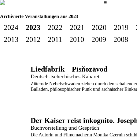
Das Hauptmenü
☰
Archivierte Veranstaltungen aus 2023
2024
2023
2022
2021
2020
2019
2013
2012
2011
2010
2009
2008
Liedfabrik – Písňozávod
Deutsch-tschechisches Kabarett
Zitternde Nebelschwaden ziehen durch den schallende
Balladen, philosophischer Punk und archaischer Einkau
Der Kaiser reist inkognito. Josep
Buchvorstellung und Gespräch
Die Autorin und Filmemacherin Monika Czernin schilder